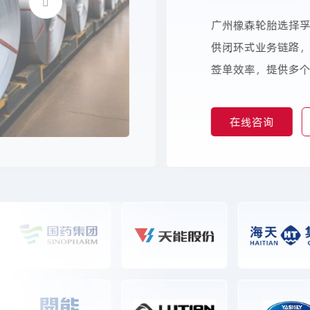
广州橡森轮胎选择
供闭环式业务链路
签单效率，提供多
森负责人称赞孚盟
方案。
在线咨询