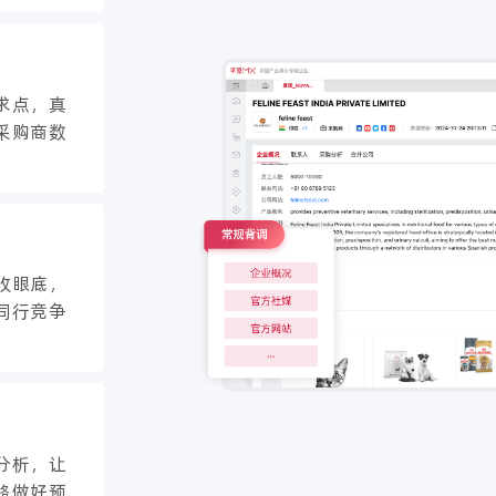
求点，真
采购商数
收眼底，
同行竞争
分析，让
略做好预