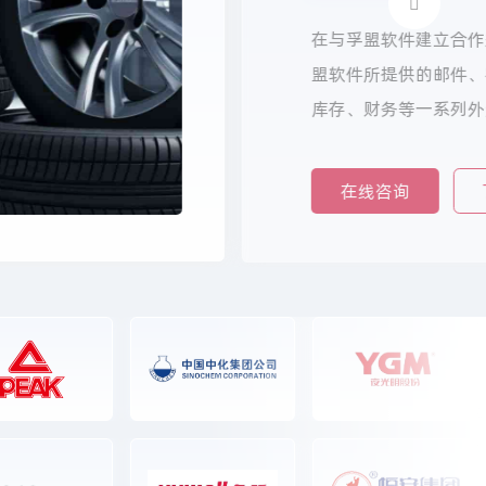
在与孚盟软件建立合作
盟软件所提供的邮件、
库存、财务等一系列外
度一体化全端解决方案
以期实现企业运营效益
在线咨询
理软件系统则内嵌了多
邮件营销等实用功能，
来源源不断的价值增长