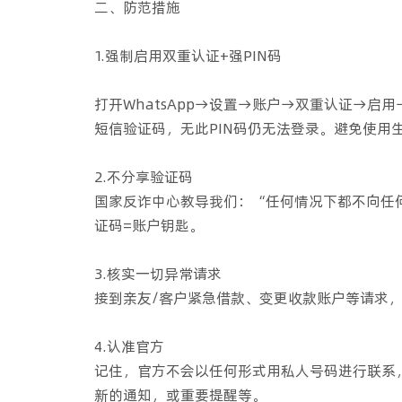
二、防范措施
1.强制启用双重认证+强PIN码
打开WhatsApp→设置→账户→双重认证→启
短信验证码，无此PIN码仍无法登录。避免使用
2.不分享验证码
国家反诈中心教导我们：“任何情况下都不向任
证码=账户钥匙。
3.核实一切异常请求
接到亲友/客户紧急借款、变更收款账户等请求
4.认准官方
记住，官方不会以任何形式用私人号码进行联系
新的通知，或重要提醒等。