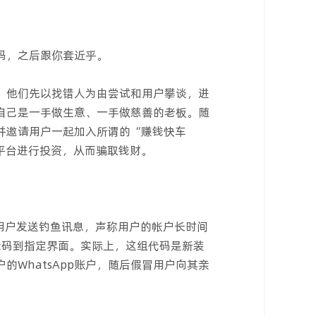
码，之后跟你套近乎。
，他们先以找错人为由尝试和用户攀谈，进
自己是一手做生意、一手做慈善的老板。随
并邀请用户一起加入所谓的“赚钱快车
平台进行投资，从而骗取钱财。
向用户发送钓鱼讯息，声称用户的帐户长时间
代码到指定界面。实际上，这组代码是新装
WhatsApp账户，随后假冒用户向其亲